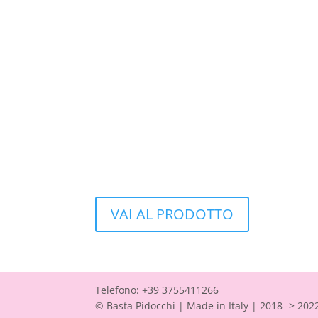
VAI AL PRODOTTO
Telefono: +39 3755411266
© Basta Pidocchi | Made in Italy | 2018 -> 202